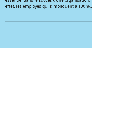
L’engagement des employés joue un rôle
essentiel dans le succès d’une organisation. En
effet, les employés qui s’impliquent à 100 %
dans...
Posts à l'affiche